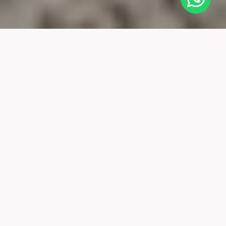
Basismethodiek Krachtwerk
Ik ben sinds 2011 verbonden aan de
Impulsacademie
als
gecertificeerd trainer van de basismethodiek Krachtwerk.
Krachtwerk is een methodiek voor professionals die
werkzaam zijn in de zorg en mensen ondersteunen in hun
herstel, zodat ze weer meedoen, erbij horen, ertoe doen en
kunnen zijn wie ze willen zijn. Krachtwerk wordt o.a.
toegepast in de maatschappelijke opvang en beschermd