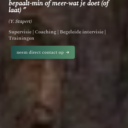
bepaalt-min of meer-wat je doet (of
laat) ”
(Y. Stapert)
Supervisie
|
Coaching
|
Begeleide intervisie
|
Trainingen
neem direct contact op