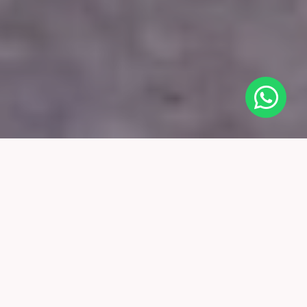
Welkom op de site van Simone
Geutjes
De uitspraak van Ynse Stapert-
Hoe je kijkt maakt wat je ziet
en min of meer wat je doet of laat
- geeft voor mij precies
weer waar het om gaat over wat er gebeurt in de interactie